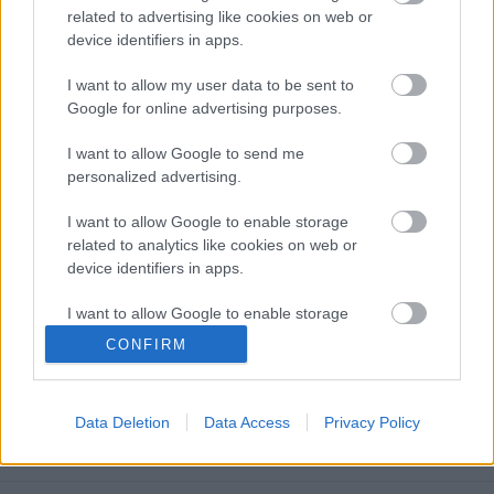
light
•
2014. július 03.
0
related to advertising like cookies on web or
device identifiers in apps.
Gyalogosunk repülőrajtot vett keresztbe a
háromsávos úton, és csak a második sáv közepén
I want to allow my user data to be sent to
jutott eszébe, hogy nem ártott volna körülnézni.
Google for online advertising purposes.
...
I want to allow Google to send me
personalized advertising.
Sündörgés
I want to allow Google to enable storage
light
•
2014. június 25.
0
related to analytics like cookies on web or
device identifiers in apps.
Rendőrök mutatják be, hogy kell közlekedni
nagymotorral, lakott területen belül, többsávos
I want to allow Google to enable storage
úton.
related to functionality of the website or app.
CONFIRM
...
I want to allow Google to enable storage
related to personalization.
Az időutazó
Data Deletion
Data Access
Privacy Policy
I want to allow Google to enable storage
light
•
2014. május 09.
0
related to security, including authentication