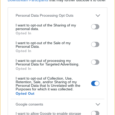
Bonyolult körforgalom 2.
third parties.
light
•
2014. szeptember 29.
0
Please note that this website/app uses one or more Google
Personal Data Processing Opt Outs
services and may gather and store information including but
Elméletileg Diego videója lesz az utolsó a carcam.hu
not limited to your visit or usage behaviour. You may click to
I want to opt-out of the Sharing of my
personal data.
oldalon. Kicsit részletesebben majd egy holnap
grant or deny consent to Google and its third-party tags to
Opted In
reggeli cikkben kifejtem.
use your data for below specified purposes in below Google
...
consent section.
I want to opt-out of the Sale of my
Personal Data.
Opted In
Szamár-vezető
I want to opt-out of processing my
light
•
2014. július 24.
0
Personal Data for Targeted Advertising.
Opted In
Biztos a nagy meleg által okozott hősokk miatt
I want to opt-out of Collection, Use,
Retention, Sale, and/or Sharing of my
sikerült így ez a mutatvány Istvánnal szemben.
Personal Data that Is Unrelated with the
...
Purposes for which it was collected.
Opted Out
Google consents
De megszaladt
I want to allow Google to enable storage