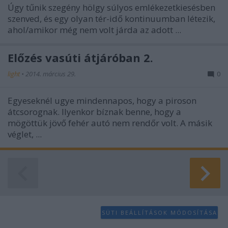
functionality and fraud prevention, and other
Úgy tűnik szegény hölgy súlyos emlékezetkiesésben
user protection.
szenved, és egy olyan tér-idő kontinuumban létezik,
ahol/amikor még nem volt járda az adott ...
Előzés vasúti átjáróban 2.
light
•
2014. március 29.
0
Egyeseknél ugye mindennapos, hogy a piroson
átcsorognak. Ilyenkor bíznak benne, hogy a
mögöttük jövő fehér autó nem rendőr volt. A másik
véglet, ...
SÜTI BEÁLLÍTÁSOK MÓDOSÍTÁSA