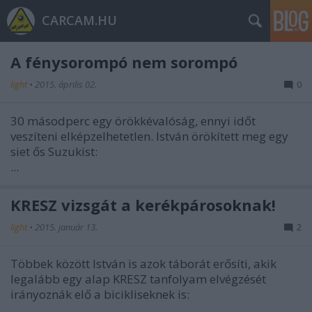
CARCAM.HU
A fénysorompó nem sorompó
light
•
2015. április 02.
0
30 másodperc egy örökkévalóság, ennyi időt
veszíteni elképzelhetetlen. István örökített meg egy
siet
ős Suzukist:
...
KRESZ vizsgát a kerékpárosoknak!
light
•
2015. január 13.
2
Többek között István is azok táborát erősíti, akik
legalább egy alap KRESZ tanfolyam elvégzését
irányoznák elő a bicikliseknek is:
...