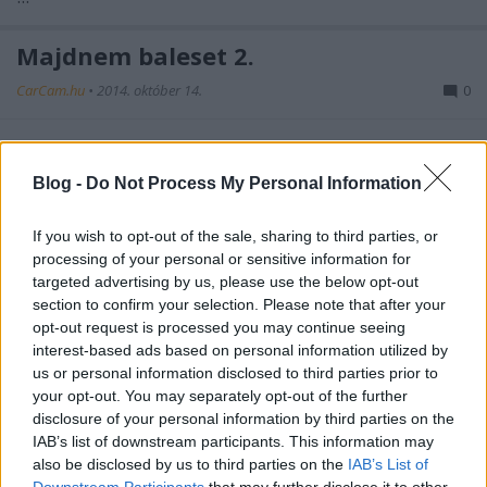
Majdnem baleset 2.
CarCam.hu
•
2014. október 14.
0
A traktorosokkal érdemes vigyázni, mert vannak
érdekes megoldásaik, ahogy a mostani is, melyet
Blog -
Do Not Process My Personal Information
István rögzített.
...
If you wish to opt-out of the sale, sharing to third parties, or
processing of your personal or sensitive information for
Zárás - Költözés a Blog.hu-ra
targeted advertising by us, please use the below opt-out
section to confirm your selection. Please note that after your
light
•
2014. szeptember 30.
0
opt-out request is processed you may continue seeing
interest-based ads based on personal information utilized by
Ahogy tegnap ígértem:
us or personal information disclosed to third parties prior to
Magpet, a CarCam.hu tulajdonosa megkeresett e-
your opt-out. You may separately opt-out of the further
mailben, hogy munkahelyet váltott, ezért lehúzzuk a
disclosure of your personal information by third parties on the
rolót. Gondolom a domain ...
IAB’s list of downstream participants. This information may
also be disclosed by us to third parties on the
IAB’s List of
Downstream Participants
that may further disclose it to other